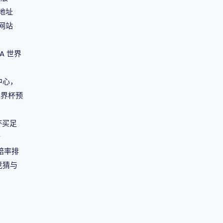
载地址
作网站
A 世界
中心，
世界杯预
杯买足
析
赔率排
竞猜与