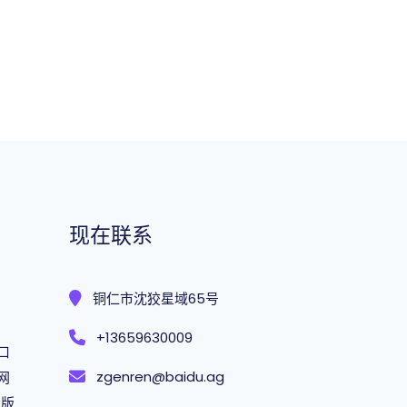
现在联系
铜仁市沈狡星域65号
+13659630009
入口
zgenren@baidu.ag
官网
页版